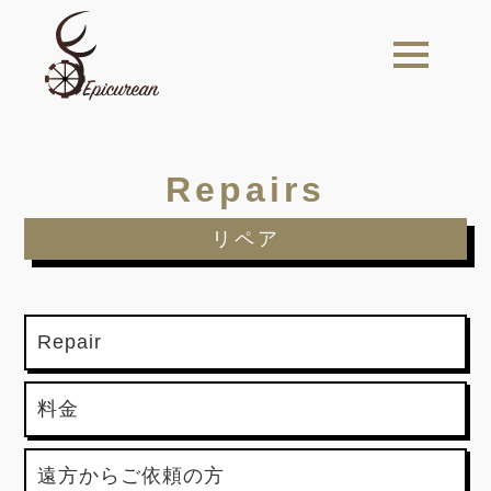
t
o
g
g
l
e
n
a
Repairs
v
i
g
a
リペア
t
i
o
n
Repair
料金
遠方からご依頼の方